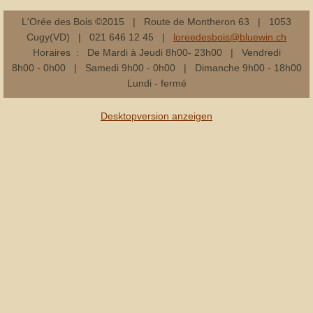
L'Orée des Bois ©2015 | Route de Montheron 63 | 1053
Cugy(VD) | 021 646 12 45 |
loreedesbois@bluewin.ch
Horaires : De Mardi à Jeudi 8h00- 23h00 | Vendredi
8h00 - 0h00 | Samedi 9h00 - 0h00 | Dimanche 9h00 - 18h00
Lundi - fermé
Desktopversion anzeigen