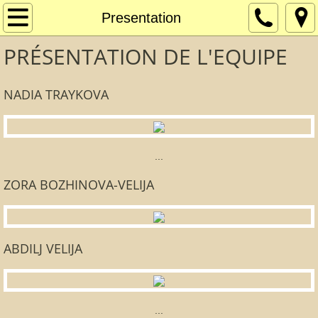
Accueil
Presentation
PRÉSENTATION DE L'EQUIPE
Carte des mets
Contact
NADIA TRAYKOVA
Galerie
...
Menu du jour
ZORA BOZHINOVA-VELIJA
Carte des Vins
ABDILJ VELIJA
...